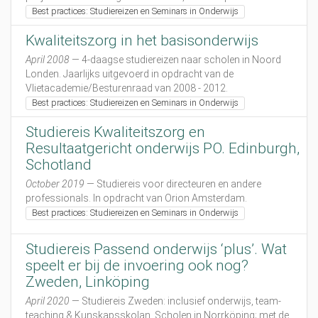
Best practices: Studiereizen en Seminars in Onderwijs
e
d
Kwaliteitszorg in het basisonderwijs
e
n
April 2008
— 4-daagse studiereizen naar scholen in Noord
-
Londen. Jaarlijks uitgevoerd in opdracht van de
e
Vlietacademie/Besturenraad van 2008 - 2012.
n
Best practices: Studiereizen en Seminars in Onderwijs
-
f
Studiereis Kwaliteitszorg en
i
Resultaatgericht onderwijs PO. Edinburgh,
n
Schotland
l
a
October 2019
— Studiereis voor directeuren en andere
n
professionals. In opdracht van Orion Amsterdam.
d
Best practices: Studiereizen en Seminars in Onderwijs
A
c
Studiereis Passend onderwijs ‘plus’. Wat
a
speelt er bij de invoering ook nog?
d
Zweden, Linköping
e
m
April 2020
— Studiereis Zweden: inclusief onderwijs, team-
i
teaching & Kunskapsskolan. Scholen in Norrköping; met de