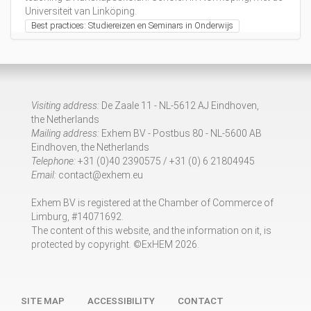
c
Universiteit van Linköping.
T
Best practices: Studiereizen en Seminars in Onderwijs
o
u
r
W
e
r
Visiting address:
De Zaale 11 - NL-5612 AJ Eindhoven,
k
the Netherlands
d
Mailing address:
Exhem BV - Postbus 80 - NL-5600 AB
r
Eindhoven, the Netherlands
u
Telephone:
+31 (0)40 2390575 / +31 (0) 6 21804945
k
Email:
contact@exhem.eu
i
n
Exhem BV is registered at the Chamber of Commerce of
h
Limburg, #14071692.
e
The content of this website, and the information on it, is
t
protected by copyright. ©ExHEM 2026.
P
O
:
S
SITE MAP
ACCESSIBILITY
CONTACT