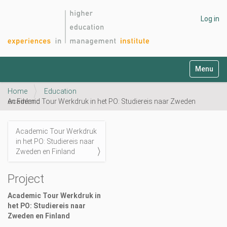
Log in
N
Toggle na
a
v
Home
Education
i
Academic Tour Werkdruk in het PO: Studiereis naar Zweden en Finland
g
a
t
Academic Tour Werkdruk
i
N
in het PO: Studiereis naar
o
a
Zweden en Finland
n
v
i
Project
g
Academic Tour Werkdruk in
a
het PO: Studiereis naar
t
Zweden en Finland
i