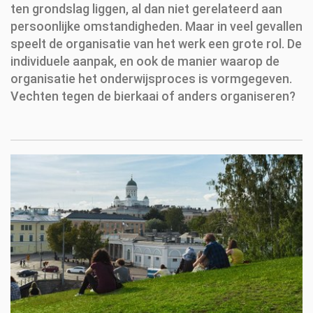
ten grondslag liggen, al dan niet gerelateerd aan
persoonlijke omstandigheden. Maar in veel gevallen
speelt de organisatie van het werk een grote rol. De
individuele aanpak, en ook de manier waarop de
organisatie het onderwijsproces is vormgegeven.
Vechten tegen de bierkaai of anders organiseren?
h
t
t
p
s
:
/
/
w
w
w
.
e
x