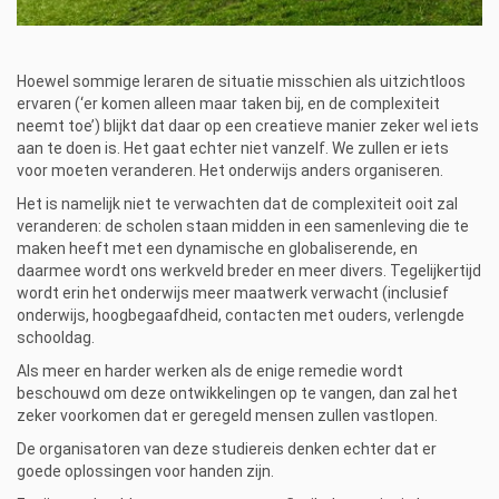
h
e
m
.
Hoewel sommige leraren de situatie misschien als uitzichtloos
e
ervaren (‘er komen alleen maar taken bij, en de complexiteit
u
neemt toe’) blijkt dat daar op een creatieve manier zeker wel iets
/
aan te doen is. Het gaat echter niet vanzelf. We zullen er iets
e
voor moeten veranderen. Het onderwijs anders organiseren.
d
u
Het is namelijk niet te verwachten dat de complexiteit ooit zal
c
veranderen: de scholen staan midden in een samenleving die te
a
maken heeft met een dynamische en globaliserende, en
t
daarmee wordt ons werkveld breder en meer divers. Tegelijkertijd
i
wordt erin het onderwijs meer maatwerk verwacht (inclusief
o
onderwijs, hoogbegaafdheid, contacten met ouders, verlengde
n
schooldag.
/
Als meer en harder werken als de enige remedie wordt
a
beschouwd om deze ontwikkelingen op te vangen, dan zal het
c
zeker voorkomen dat er geregeld mensen zullen vastlopen.
a
d
De organisatoren van deze studiereis denken echter dat er
e
goede oplossingen voor handen zijn.
m