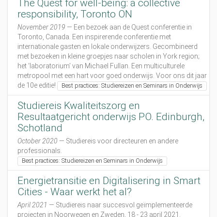
The Quest for well-being: a collective
t
-
responsibility, Toronto ON
p
November 2019
— Een bezoek aan de Quest conferentie in
o
Toronto, Canada. Een inspirerende conferentie met
-
internationale gasten en lokale onderwijzers. Gecombineerd
s
met bezoeken in kleine groepjes naar scholen in York region;
t
het ‘laboratorium’ van Michael Fullan. Een multiculturele
u
metropool met een hart voor goed onderwijs. Voor ons dit jaar
d
de 10e editie!
Best practices: Studiereizen en Seminars in Onderwijs
i
e
Studiereis Kwaliteitszorg en
r
Resultaatgericht onderwijs PO. Edinburgh,
e
Schotland
i
s
October 2020
— Studiereis voor directeuren en andere
-
professionals.
n
Best practices: Studiereizen en Seminars in Onderwijs
a
a
Energietransitie en Digitalisering in Smart
r
Cities - Waar werkt het al?
-
April 2021
— Studiereis naar succesvol geïmplementeerde
z
projecten in Noorwegen en Zweden, 18 - 23 april 2021.
w