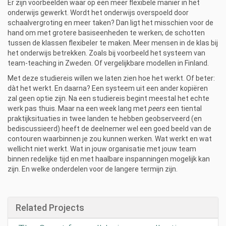
Er zijn voorbeelden waar op een meer flexibele manier in het
i
onderwijs gewerkt. Wordt het onderwijs overspoeld door
c
schaalvergroting en meer taken? Dan ligt het misschien voor de
-
hand om met grotere basiseenheden te werken; de schotten
t
tussen de klassen flexibeler te maken. Meer mensen in de klas bij
o
het onderwijs betrekken. Zoals bij voorbeeld het systeem van
u
team-teaching in Zweden. Of vergelijkbare modellen in Finland.
r
-
Met deze studiereis willen we laten zien hoe het werkt. Of beter:
w
dàt het werkt. En daarna? Een systeem uit een ander kopiëren
e
zal geen optie zijn. Na een studiereis begint meestal het echte
r
werk pas thuis. Maar na een week lang met
peers
een tiental
k
praktijksituaties in twee landen te hebben geobserveerd (en
d
bediscussieerd) heeft de deelnemer wel een goed beeld van de
r
contouren waarbinnen je zou kunnen werken. Wat werkt en wat
u
wellicht niet werkt. Wat in jouw organisatie met jouw team
k
binnen redelijke tijd en met haalbare inspanningen mogelijk kan
-
zijn. En welke onderdelen voor de langere termijn zijn.
i
n
-
Related Projects
h
e