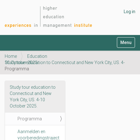
Log in
N
Toggle na
a
v
Home
Education
i
Study tour education to Connecticut and New York City, US. 4-10 October 2025.
g
Programma
a
t
i
Study tour education to
o
N
Connecticut and New
n
a
York City, US. 4-10
v
October 2025.
i
Programma
g
a
Aanmelden en
t
voorbereidingstraject